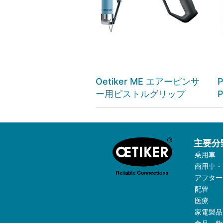
Oetiker ME エアーピンサ
P
ー用ピストルグリップ
P
主要分
乗用車
商用車・
アフター
配管
医療
家電製品