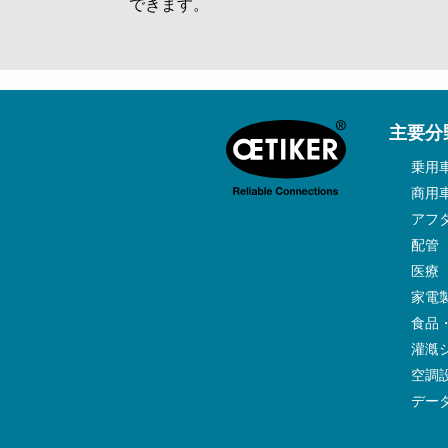
できます。
主要分
乗用
商用
アフ
配管
医療
家電
食品
灌漑
空調
デー