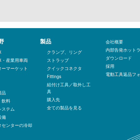
野
製品
会社概要
内部告発ホット
車
クランプ、リング
ダウンロード
車・産業用車両
ストラップ
採用
ターマーケット
クイックコネクタ
電動工具返品フ
Fittings
組付け工具／取外し工
具
製品
購入先
・飲料
全ての製品を見る
システム
設備
タセンターの冷却