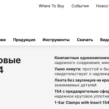
Where To Buy
События
Новос
нки
Продукция
Инструменты
Скачать
Вид
овые
Компактные однокомпонен
надежного соединения, ми
4
Ушко хомута:
простой и бы
свидетельствует о надлеж
Лента без заусенцев на кр
зажимаемых деталей
154 с предварительно сфо
надежное круговое уплотн
1-Ear Clamps with Insert 154