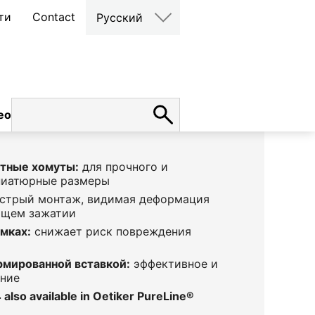
ти
Contact
Русский
ео
карьера
тные хомуты:
для прочного и
ниатюрные размеры
стрый монтаж, видимая деформация
ащем зажатии
омках:
снижает риск повреждения
рмированной вставкой:
эффективное и
ение
 also available in Oetiker PureLine
®