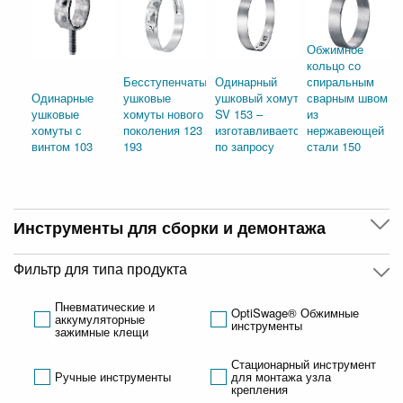
Обжимное
кольцо со
Бесступенчатые
Одинарный
спиральным
Одинарные
ушковые
ушковый хомут
сварным швом
ушковые
хомуты нового
SV 153 –
из
хомуты с
поколения 123 и
изготавливается
нержавеющей
винтом 103
193
по запросу
стали 150
Инструменты для сборки и демонтажа
Фильтр для типа продукта
Пневматические и
OptiSwage® Обжимные
аккумуляторные
инструменты
зажимные клещи
Стационарный инструмент
Ручные инструменты
для монтажа узла
крепления