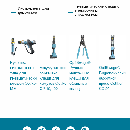
Пневматические клещи с
Инструменты для
электронным
демонтажа
управлением
Рукоятка
OptiSwage®
пистолетного
Аккумуляторные
Ручные
OptiSwage®
типа для
зажимные
монтажные
Гидравлический
пневматических
клещи для
клещи для
обжимной
клещей Oetiker
хомутов Oetiker
обжимных
пресс Oetiker
ME
CP 10, -20
колец
CC 20