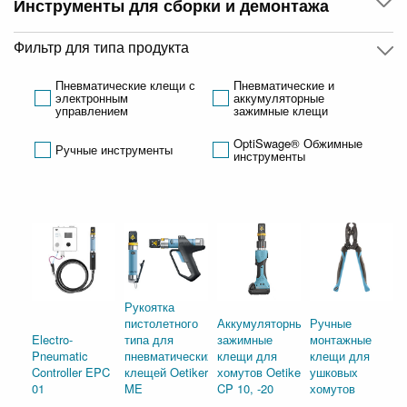
Инструменты для сборки и демонтажа
Фильтр для типа продукта
Пневматические клещи с
Пневматические и
электронным
аккумуляторные
управлением
зажимные клещи
OptiSwage® Обжимные
Ручные инструменты
инструменты
Рукоятка
пистолетного
Аккумуляторные
Ручные
Electro-
типа для
зажимные
монтажные
Pneumatic
пневматических
клещи для
клещи для
Controller EPC
клещей Oetiker
хомутов Oetiker
ушковых
01
ME
CP 10, -20
хомутов