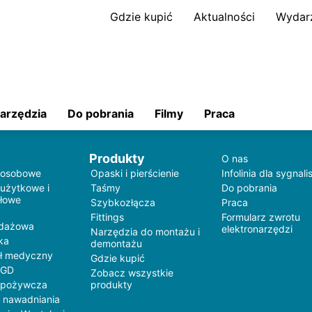
Gdzie kupić
Aktualności
Wydar
arzędzia
Do pobrania
Filmy
Praca
Produkty
O nas
 osobowe
Opaski i pierścienie
Infolinia dla sygnali
 użytkowe i
Taśmy
Do pobrania
łowe
Szybkozłącza
Praca
Fittings
Formularz zwrotu
edażowa
elektronarzędzi
Narzędzia do montażu i
ka
demontażu
ł medyczny
Gdzie kupić
AGD
Zobacz wszystkie
spożywcza
produkty
 nawadniania