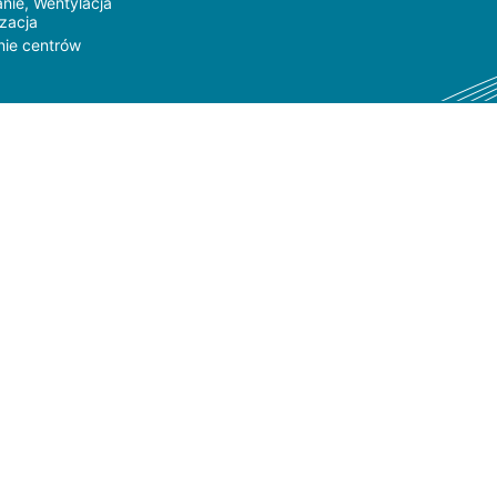
nie, Wentylacja
yzacja
nie centrów