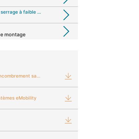
Assemblage avec Collier de serrage à faible encombrement
 de montage
Collier de serrage à faible encombrement sans aspérité 192
stèmes eMobility