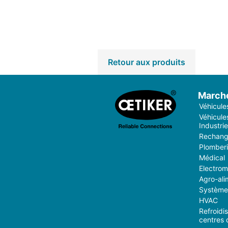
Retour aux produits
March
Véhicule
Véhicules
Industrie
Rechang
Plomber
Médical
Electro
Agro-ali
Système 
HVAC
Refroidi
centres