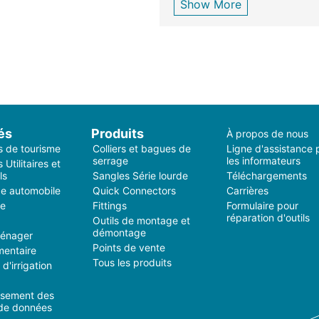
Show More
és
Produits
À propos de nous
s de tourisme
Colliers et bagues de
Ligne d'assistance 
serrage
les informateurs
 Utilitaires et
ls
Sangles Série lourde
Téléchargements
e automobile
Quick Connectors
Carrières
ie
Fittings
Formulaire pour
réparation d'outils
Outils de montage et
démontage
ménager
Points de vente
mentaire
Tous les produits
d'irrigation
ssement des
 de données