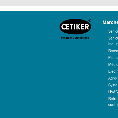
March
Véhic
Véhicu
Indust
Recha
Plomb
Médic
Elect
Agro-
Systè
HVA
Refro
centr