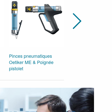
Pinces pneumatiques
Oetiker ME & Poignée
Pinces électriques san
pistolet
Oetiker CP 10, -20