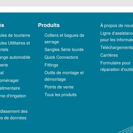
és
Produits
À propos de nou
Ligne d'assistan
ules de tourisme
Colliers et bagues de
pour les informat
serrage
les Utilitaires et
Téléchargements
riels
Sangles Série lourde
Carrières
nge automobile
Quick Connectors
Formulaire pour
erie
Fittings
réparation d'outil
al
Outils de montage et
démontage
roménager
Points de vente
alimentaire
Tous les produits
me d'irrigation
C
idissement des
es de données