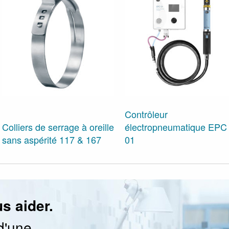
Contrôleur
Colliers de serrage à oreille
électropneumatique EPC
sans aspérité 117 & 167
01
s aider.
d'une