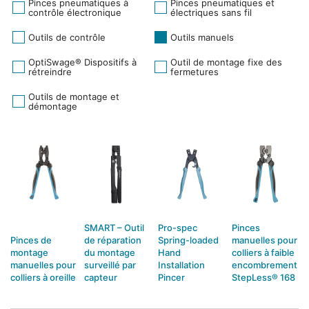
Pinces pneumatiques à
Pinces pneumatiques et
contrôle électronique
électriques sans fil
Outils de contrôle
Outils manuels
OptiSwage® Dispositifs à
Outil de montage fixe des
rétreindre
fermetures
Outils de montage et
démontage
SMART – Outil
Pro-spec
Pinces
Pinces de
de réparation
Spring-loaded
manuelles pour
montage
du montage
Hand
colliers à faible
manuelles pour
surveillé par
Installation
encombrement
colliers à oreille
capteur
Pincer
StepLess® 168