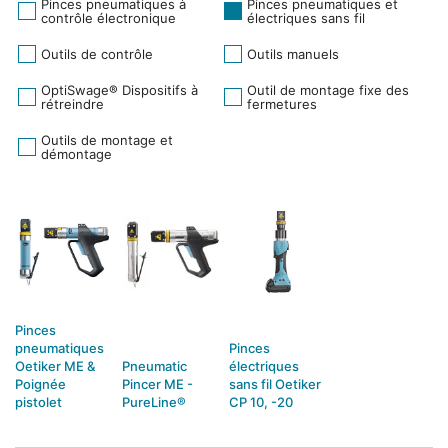
Pinces pneumatiques à
Pinces pneumatiques et
contrôle électronique
électriques sans fil
Outils de contrôle
Outils manuels
OptiSwage® Dispositifs à
Outil de montage fixe des
rétreindre
fermetures
Outils de montage et
démontage
Pinces
pneumatiques
Pinces
Oetiker ME &
Pneumatic
électriques
Poignée
Pincer ME -
sans fil Oetiker
pistolet
PureLine®
CP 10, -20