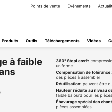
Points de vente
Événements
Actuali
Produits
Outils
Téléchargements
Vidéos
C
e à faible
360° StepLess®:
compression
uniforme
ans
Compensation de tolérance:
des pièces à assembler
Réutilisation:
peuvent être ou
e
Hauteur réduite au niveau de
faible balourd pour les pièces
Ébavurage spécial des chant
pièces assemblées