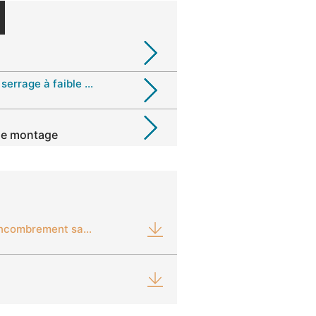
Assemblage avec Collier de serrage à faible encombrement
 de montage
Collier de serrage à faible encombrement sans aspérité 168