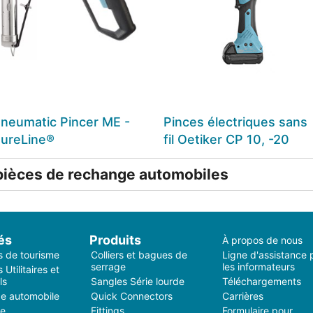
neumatic Pincer ME -
Pinces électriques sans
ureLine®
fil Oetiker CP 10, -20
 pièces de rechange automobiles
és
Produits
À propos de nous
s de tourisme
Colliers et bagues de
Ligne d'assistance 
serrage
les informateurs
 Utilitaires et
ls
Sangles Série lourde
Téléchargements
e automobile
Quick Connectors
Carrières
ie
Fittings
Formulaire pour