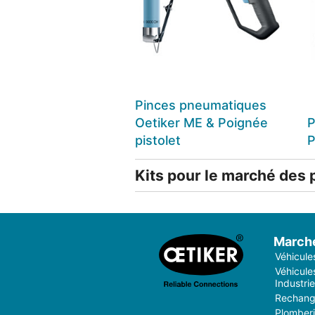
Pinces pneumatiques
Oetiker ME & Poignée
P
pistolet
P
Kits pour le marché des
March
Véhicule
Véhicules
Industrie
Rechang
Plomber