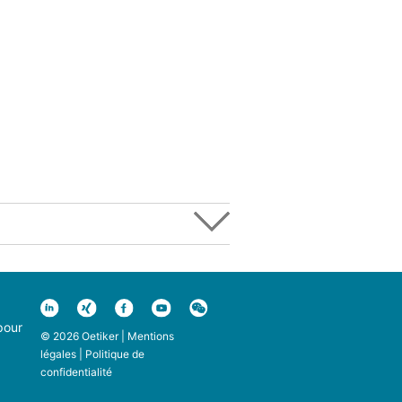
pour
© 2026 Oetiker |
Mentions
légales
|
Politique de
confidentialité