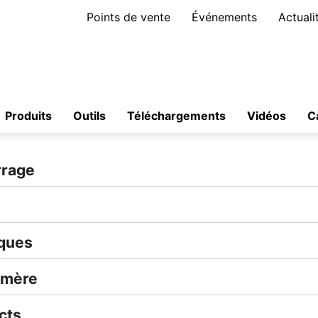
Points de vente
Événements
Actuali
Produits
Outils
Téléchargements
Vidéos
C
rrage
iques
ymère
cts