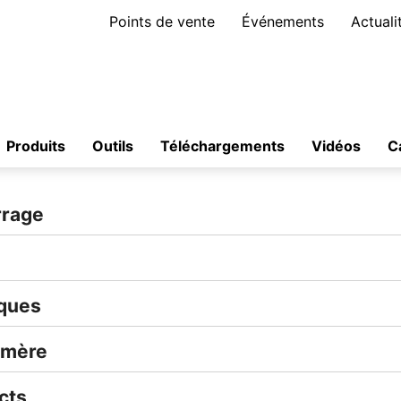
Points de vente
Événements
Actuali
Produits
Outils
Téléchargements
Vidéos
C
rrage
iques
ymère
cts