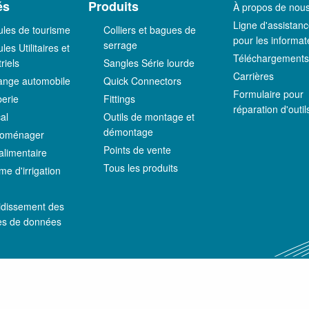
és
Produits
À propos de nou
Ligne d'assistan
ules de tourisme
Colliers et bagues de
pour les informat
serrage
les Utilitaires et
Téléchargements
riels
Sangles Série lourde
Carrières
nge automobile
Quick Connectors
Formulaire pour
erie
Fittings
réparation d'outil
al
Outils de montage et
démontage
roménager
Points de vente
alimentaire
Tous les produits
me d'irrigation
C
idissement des
es de données