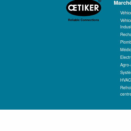
March
Véhic
Véhicu
Indust
Recha
Plomb
Médic
Elect
Agro-
Systè
HVA
Refro
centr