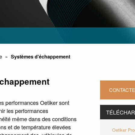
e
Systèmes d'échappement
échappement
CONTACTE
es performances Oetiker sont
nir les performances
TÉLÉCHA
héité même dans des conditions
ions et de température élevées
Oetiker Pr
échappement des véhicules de