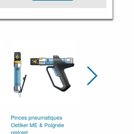
Pinces pneumatiques
Oetiker ME & Poignée
Pinces électriques san
pistolet
Oetiker CP 10, -20