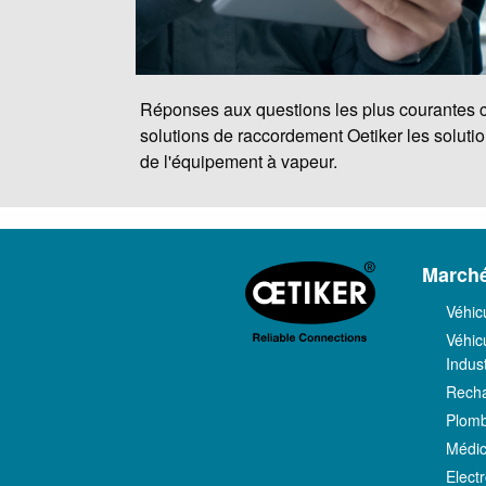
Réponses aux questions les plus courantes 
solutions de raccordement Oetiker les solut
de l'équipement à vapeur.
March
Véhic
Véhicu
Indust
Recha
Plomb
Médic
Elect