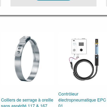
Contrôleur
Colliers de serrage à oreille
électropneumatique EPC
sans aspérité 117 & 167
01