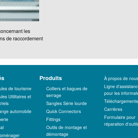
concernant les
ions de raccordement
és
Produits
À propos de nou
Ligne d'assistan
ules de tourisme
Colliers et bagues de
pour les informat
serrage
les Utilitaires et
Téléchargements
riels
Sangles Série lourde
Carrières
nge automobile
Quick Connectors
Formulaire pour
erie
Fittings
réparation d'outil
al
Outils de montage et
démontage
roménager