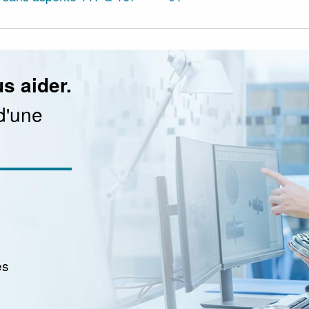
s aider.
d'une
es