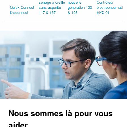
serrage à oreille
nouvelle
Contrôleur
Quick Connect
sans aspérité
géneration 123
électropneumatiqu
Disconnect
117 & 167
& 193
EPC 01
Nous sommes là pour vous
aider.