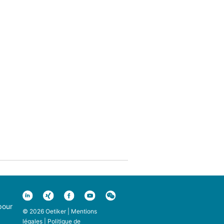
pour
© 2026 Oetiker |
Mentions
légales
|
Politique de