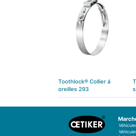
Toothlock® Collier á
T
oreilles 293
s
March
Véhicule
Véhicules