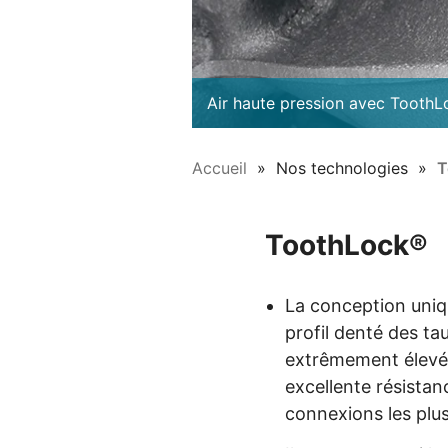
Air haute pression avec Tooth
Accueil
Nos technologies
T
ToothLock®
La conception uni
profil denté des t
extrêmement élevés
excellente résistan
connexions les plu