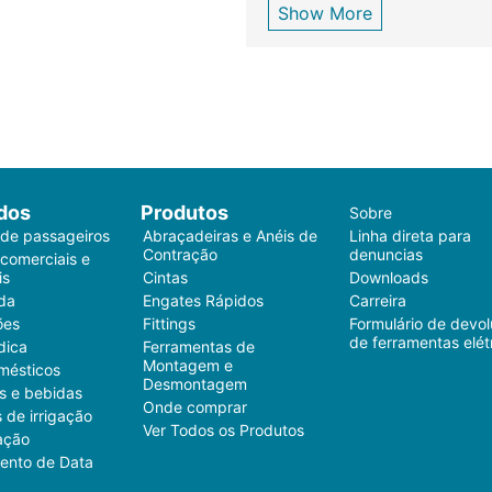
Show More
dos
Produtos
Sobre
 de passageiros
Abraçadeiras e Anéis de
Linha direta para
Contração
denuncias
 comerciais e
is
Cintas
Downloads
da
Engates Rápidos
Carreira
ões
Fittings
Formulário de devo
de ferramentas elét
dica
Ferramentas de
Montagem e
mésticos
Desmontagem
s e bebidas
Onde comprar
 de irrigação
Ver Todos os Produtos
ação
ento de Data