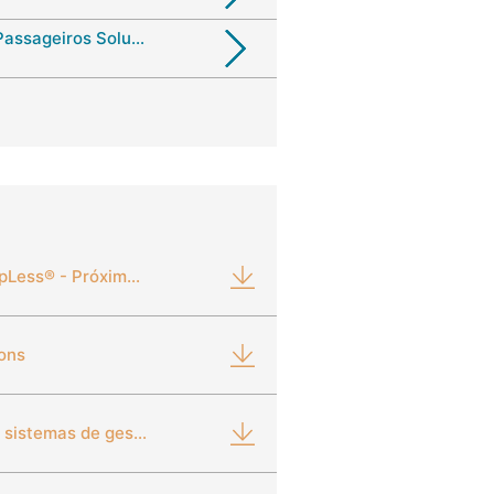
Sistemas de Segurança de Passageiros Soluções em Conexões
Abraçadeiras de Orelha StepLess® - Próxima Geração - 123 e 193
ions
Soluções em conexões para sistemas de gestão térmica