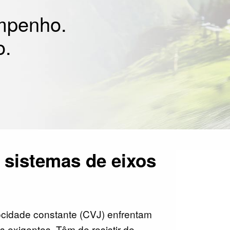
mpenho.
o.
a sistemas de eixos
ocidade constante (CVJ) enfrentam
 exigentes. Têm de resistir de