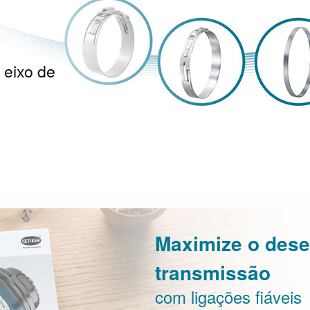
eixo de
Maximize o des
transmissão
com ligações fiáveis