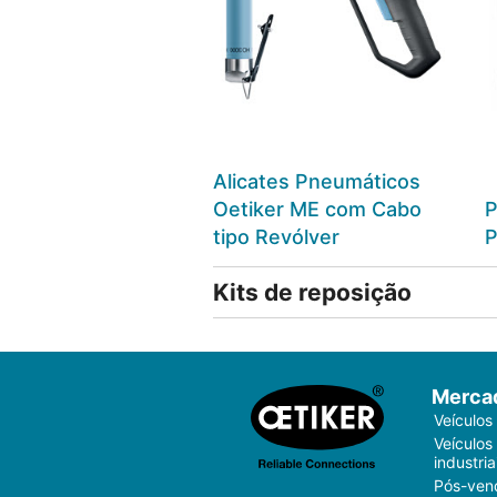
Alicates Pneumáticos
Oetiker ME com Cabo
P
tipo Revólver
P
Kits de reposição
Merca
Veículos
Veículos
industria
Pós-ven