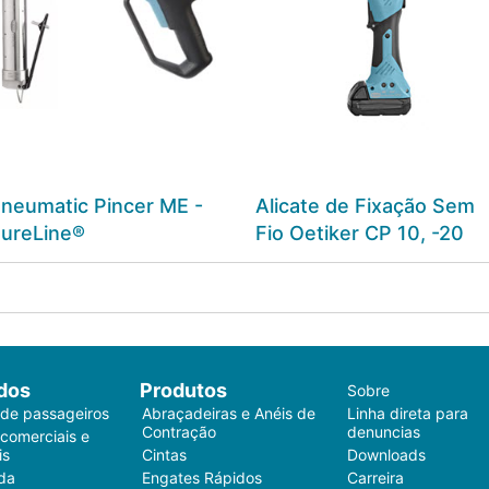
neumatic Pincer ME -
Alicate de Fixação Sem
ureLine®
Fio Oetiker CP 10, -20
dos
Produtos
Sobre
 de passageiros
Abraçadeiras e Anéis de
Linha direta para
Contração
denuncias
 comerciais e
is
Cintas
Downloads
da
Engates Rápidos
Carreira