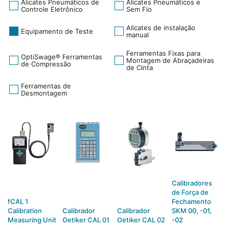
Alicates Pneumáticos de
Alicates Pneumáticos e
Controle Eletrônico
Sem Fio
Alicates de instalação
Equipamento de Teste
manual
Ferramentas Fixas para
OptiSwage® Ferramentas
Montagem de Abraçadeiras
de Compressão
de Cinta
Ferramentas de
Desmontagem
Calibradores
de Força de
fCAL 1
Fechamento
Calibration
Calibrador
Calibrador
SKM 00, -01,
Measuring Unit
Oetiker CAL 01
Oetiker CAL 02
-02