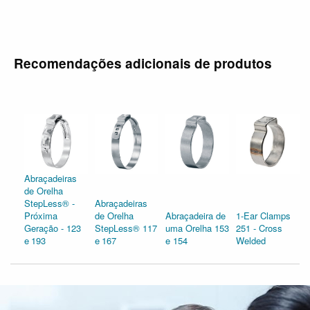
Recomendações adicionais de produtos
Abraçadeiras
de Orelha
StepLess® -
Abraçadeiras
Próxima
de Orelha
Abraçadeira de
1-Ear Clamps
Geração - 123
StepLess® 117
uma Orelha 153
251 - Cross
e 193
e 167
e 154
Welded