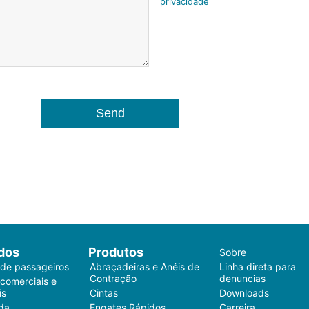
privacidade
dos
Produtos
Sobre
 de passageiros
Abraçadeiras e Anéis de
Linha direta para
Contração
denuncias
 comerciais e
is
Cintas
Downloads
da
Engates Rápidos
Carreira