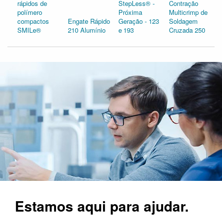
rápidos de
StepLess® -
Contração
polímero
Próxima
Multicrimp de
compactos
Engate Rápido
Geração - 123
Soldagem
SMILe®
210 Alumínio
e 193
Cruzada 250
Estamos aqui para ajudar.