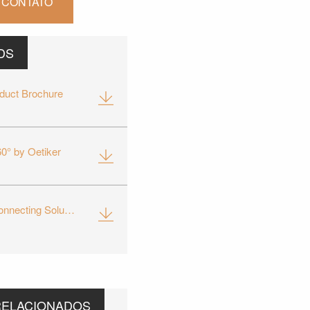
 CONTATO
DS
oduct Brochure
60° by Oetiker
eMobility Connecting Solutions
RELACIONADOS