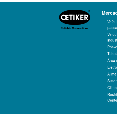
Merca
Veícu
passa
Veícu
indust
Pós-
Tubul
Área 
Eletr
Alime
Siste
Clima
Resfr
Cente