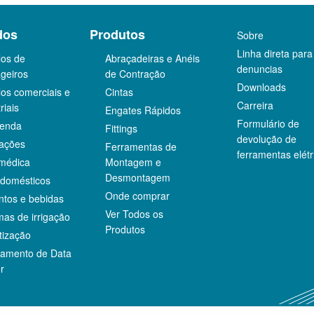
dos
Produtos
Sobre
Linha direta para
los de
Abraçadeiras e Anéis
denuncias
geiros
de Contração
Downloads
los comerciais e
Cintas
Carreira
riais
Engates Rápidos
Formulário de
venda
Fittings
devolução de
ações
Ferramentas de
ferramentas elétr
médica
Montagem e
Desmontagem
odomésticos
Onde comprar
ntos e bebidas
Ver Todos os
mas de irrigação
Produtos
tização
iamento de Data
r