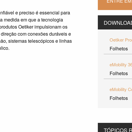
ENTRE EM
fiável e preciso é essencial para
 na medida em que a tecnologia
DOWNLOA
produtos Oetiker impulsionam os
 direção com conexões duráveis e
Oetiker Pr
ão, sistemas telescópicos e linhas
lico.
Folhetos
eMobility 3
Folhetos
Folhetos
TÓPICOS 