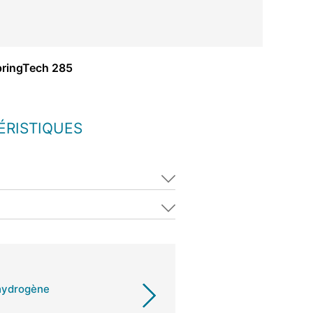
pringTech 285
ÉRISTIQUES
'hydrogène