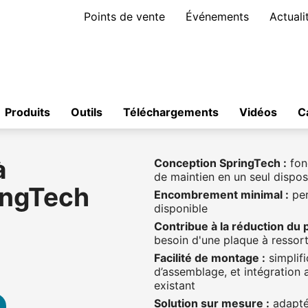
Points de vente
Événements
Actuali
Produits
Outils
Téléchargements
Vidéos
C
à
Conception SpringTech :
fon
de maintien en un seul disposi
ingTech
Encombrement minimal :
per
disponible
Contribue à la réduction du 
besoin d'une plaque à ressor
Facilité de montage :
simplifi
d’assemblage, et intégration
existant
Solution sur mesure :
adaptée