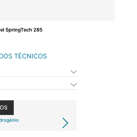
ível SpringTech 285
ADOS TÉCNICOS
DOS
idrogénio