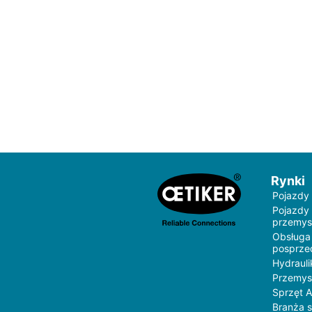
Rynki
Pojazdy
Pojazdy
przemys
Obsługa
posprz
Hydrauli
Przemys
Sprzęt 
Branża 