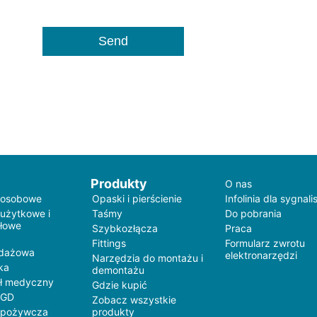
Produkty
O nas
 osobowe
Opaski i pierścienie
Infolinia dla sygnali
 użytkowe i
Taśmy
Do pobrania
łowe
Szybkozłącza
Praca
Fittings
Formularz zwrotu
edażowa
elektronarzędzi
Narzędzia do montażu i
ka
demontażu
ł medyczny
Gdzie kupić
AGD
Zobacz wszystkie
spożywcza
produkty