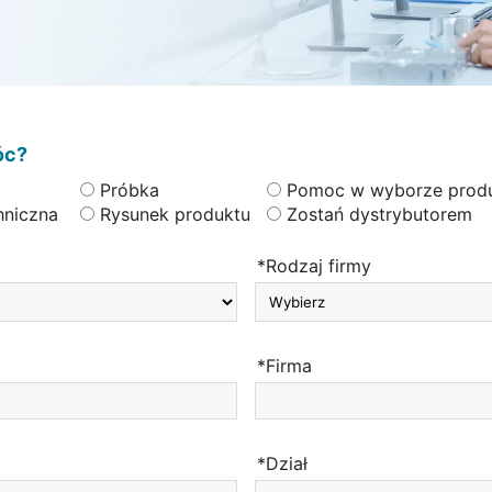
óc?
Próbka
Pomoc w wyborze prod
hniczna
Rysunek produktu
Zostań dystrybutorem
*Rodzaj firmy
*Firma
*Dział