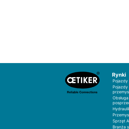
Rynki
Pojazdy
Pojazdy
przemys
Obsługa
posprz
Hydrauli
Przemys
Sprzęt 
Branża 