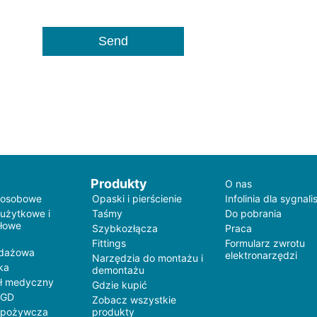
Produkty
O nas
 osobowe
Opaski i pierścienie
Infolinia dla sygnali
 użytkowe i
Taśmy
Do pobrania
łowe
Szybkozłącza
Praca
Fittings
Formularz zwrotu
edażowa
elektronarzędzi
Narzędzia do montażu i
ka
demontażu
ł medyczny
Gdzie kupić
AGD
Zobacz wszystkie
spożywcza
produkty