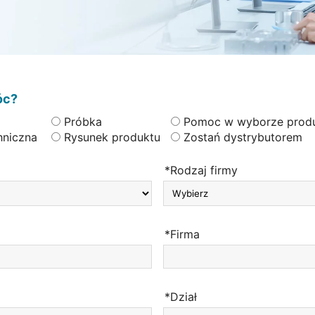
óc?
Próbka
Pomoc w wyborze prod
hniczna
Rysunek produktu
Zostań dystrybutorem
*Rodzaj firmy
*Firma
*Dział