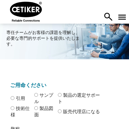
専任チームがお客様の課題を理解し、
必要な専門的サポートを提供いたしま
す。
ご用命ください
サンプ
製品の選定サポー
引用
ル
ト
技術仕
製品図
販売代理店になる
様
面
敬称