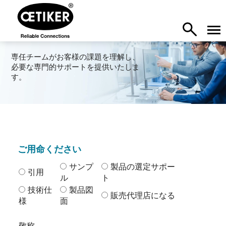
専任チームがお客様の課題を理解し、
必要な専門的サポートを提供いたしま
す。
ご用命ください
サンプ
製品の選定サポー
引用
ル
ト
技術仕
製品図
販売代理店になる
様
面
敬称