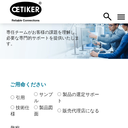
専任チームがお客様の課題を理解し、
必要な専門的サポートを提供いたしま
す。
ご用命ください
サンプ
製品の選定サポー
引用
ル
ト
技術仕
製品図
販売代理店になる
様
面
敬称