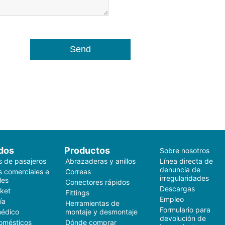
dos
Productos
Sobre nosotros
s de pasajeros
Abrazaderas y anillos
Línea directa de
denuncia de
s comerciales e
Correas
irregularidades
les
Conectores rápidos
Descargas
ket
Fittings
Empleo
ía
Herramientas de
Formulario para
médico
montaje y desmontaje
devolución de
omésticos
Dónde comprar