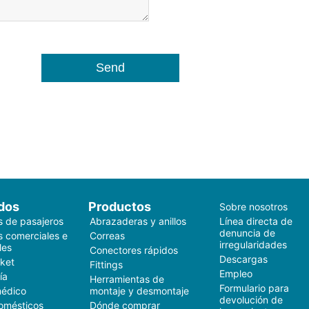
dos
Productos
Sobre nosotros
s de pasajeros
Abrazaderas y anillos
Línea directa de
denuncia de
s comerciales e
Correas
irregularidades
les
Conectores rápidos
Descargas
ket
Fittings
Empleo
ía
Herramientas de
Formulario para
médico
montaje y desmontaje
devolución de
omésticos
Dónde comprar