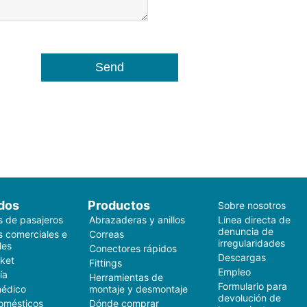
dos
Productos
Sobre nosotros
s de pasajeros
Abrazaderas y anillos
Línea directa de
denuncia de
s comerciales e
Correas
irregularidades
les
Conectores rápidos
Descargas
ket
Fittings
Empleo
ía
Herramientas de
Formulario para
médico
montaje y desmontaje
devolución de
omésticos
Dónde comprar