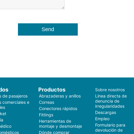
dos
Productos
Sobre nosotros
s de pasajeros
Abrazaderas y anillos
Línea directa de
denuncia de
s comerciales e
Correas
irregularidades
les
Conectores rápidos
Descargas
ket
Fittings
Empleo
ía
Herramientas de
Formulario para
médico
montaje y desmontaje
devolución de
omésticos
Dónde comprar